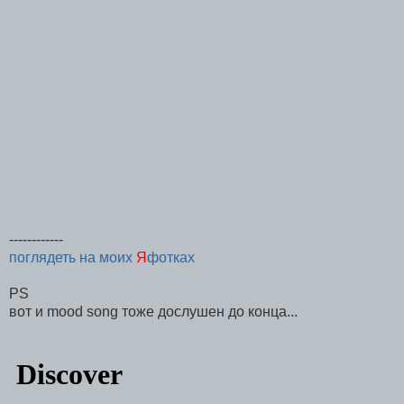
------------
поглядеть на моих
Я
фотках
PS
вот и mood song тоже дослушен до конца...