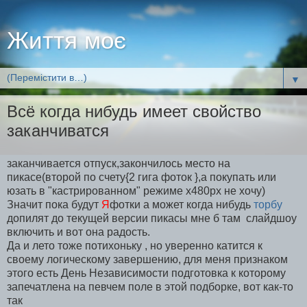
Життя моє
▼
Всё когда нибудь имеет свойство
заканчиватся
заканчивается отпуск,закончилось место на
пикасе(второй по счету{2 гига фоток },а покупать или
юзать в "кастрированном" режиме x480px не хочу)
Значит пока будут
Я
фотки а может когда нибудь
торбу
допилят до текущей версии пикасы мне б там слайдшоу
включить и вот она радость.
Да и лето тоже потихоньку , но уверенно катится к
своему логическому завершению, для меня признаком
этого есть День Независимости подготовка к которому
запечатлена на певчем поле в этой подборке, вот как-то
так