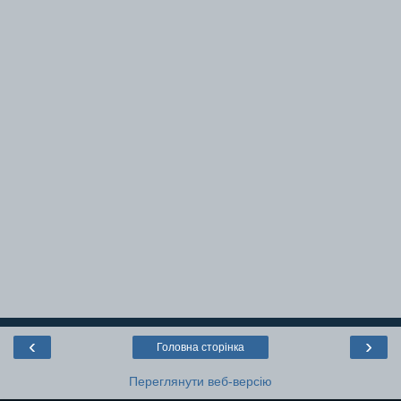
‹
›
Головна сторінка
Переглянути веб-версію