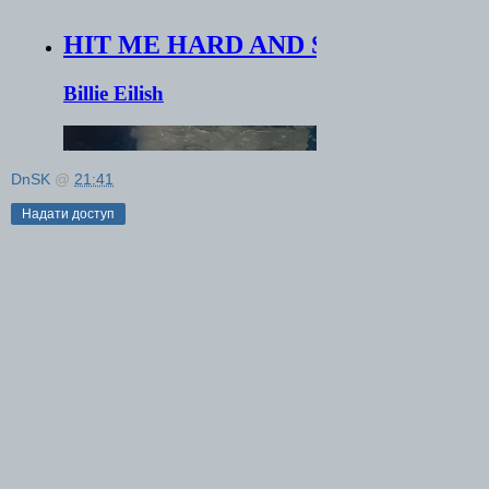
DnSK
@
21:41
Надати доступ