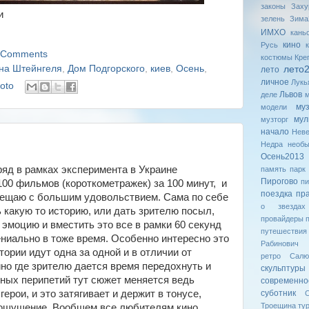
законы
Заху
и
зелень
Зима
ИМХО
кань
кино
Русь
 Comments
костюмы
Кре
на Штейнгеля
,
Дом Подгорского
,
киев
,
Осень
,
лето
лето
личное
Лукь
oto
Львов
деле
му
модели
мул
музторг
начало
Неве
Недра
необ
Осень2013
ряд в рамках эксперимента в Украине
память
парк
Пирогово
пи
100 фильмов (короткометражек) за 100 минут, и
поездка
пр
осещаю с большим удовольствием. Сама по себе
о звездах
 какую то историю, или дать зрителю посыл,
провайдеры
 эмоцию и вместить это все в рамки 60 секунд
путешествия
гениально в тоже время. Особенно интересно это
Рабинович
тории идут одна за одной и в отличии от
ретро
Салю
но где зрителю дается время передохнуть и
скульптуры
ных перипетий тут сюжет меняется ведь
современн
герои, и это затягивает и держит в тонусе,
суботник
С
Троещина
ту
ощущение. Вообщем все любителям кино