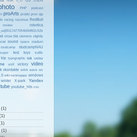
kia
OS
NSK
o_O
OSDN
photo
PHP
podcast
proArts
rn
probki
pron
qip
RedBull
ds
racing
razomua
robotica
review
ua]f9117d77054b5fdf62c52b
ad
sia
show
siemens
slightly
sound
cial
space
stadium
studcampNAU
studcamp
test
toys
super
traffic
ua
trip
typographic
uaday
video
ine
victory
uniX
k
vkontakte
wArk
wave
wc
.0
windows
wiki-календарь
Yandex
winter
X-park
tube
youtube_hits
zoo
(1)
(1)
1)
(1)