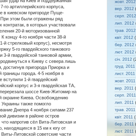
шая удар на Киев и поддержанная
жовт. 2012
7-го артиллерийского корпуса,
вер. 2012
(
е в киевском пригороде Пуще-
серп. 201
 При этом были отражены ряд
лип. 2012
х контратак, в которых участвовали
трав. 2012
еления 20-й моторизованной
 К концу 4-го ноября части 38-й
квіт. 2012
(
1-й стрелковый корпус), несмотря
бер. 2012
ржку 5-го гвардейского танкового
лют. 2012
и 3-й гвардейской танковой армии,
січ. 2012
(
продвинуться к Киеву с севера лишь
груд. 2011
м, достигнув пригорода Приорка и
 границы города. 4-5 ноября в
лист. 2011
е вступили 1-й гвардейский
жовт. 2011
йский корпус и 3-я гвардейская ТА,
вер. 2011
(
 перерезала шоссе Киев-Житомир на
серп. 2011
й окраине Киева. Освобождению
лип. 2011
(
 Украины также помогло
трав. 2011
вание Днепра 4 ноября силами 237
вой дивизии в районе остров
квіт. 2011
(
 что напротив сёл Вита-Литовская и
бер. 2011
(
, находящихся в 15 км к югу от
лют. 2011
(
У Виты-Литовской советские части