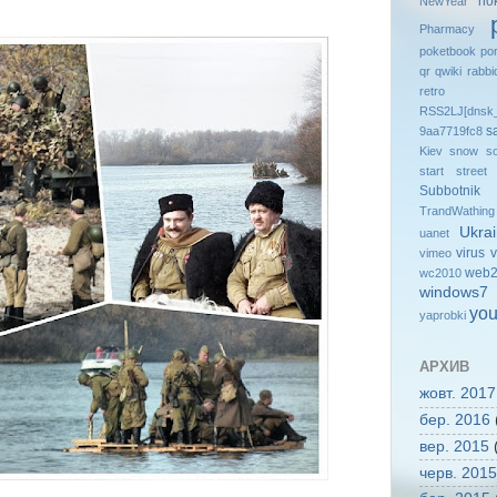
no
NewYear
Pharmacy
poketbook
po
qr
qwiki
rabbi
retro
RSS2LJ[dnsk_
s
9aa7719fc8
Kiev
snow
so
start
street
Subbotnik
TrandWathing
Ukra
uanet
virus
v
vimeo
web2
wc2010
windows7
you
yaprobki
АРХИВ
жовт. 2017
бер. 2016
вер. 2015
(
черв. 2015