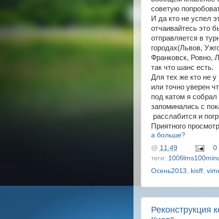
советую попробоват
И да кто не успел 
отчаивайтесь это 
отправляется в тур
городах(Львов, Ужг
Франковск, Ровно, Л
так что шанс есть.
Для тех же кто не у
или точно уверен ч
под катом я собрал
запоминались с пока
расслабится и погр
Приятного просмот
а больше?
@
11:49
0
теги:
100films100min
Осень2013
,
kisff
,
vim
Реконструкция 