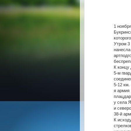
1 ноябр
Букринс
которог
Утром 3
нанесла
артподг
беспреп
К концу 
5-м гва
соедине
5-12 км.
я армия
плацдар
у села 
и север
38-й арм
К исходу
стрелко