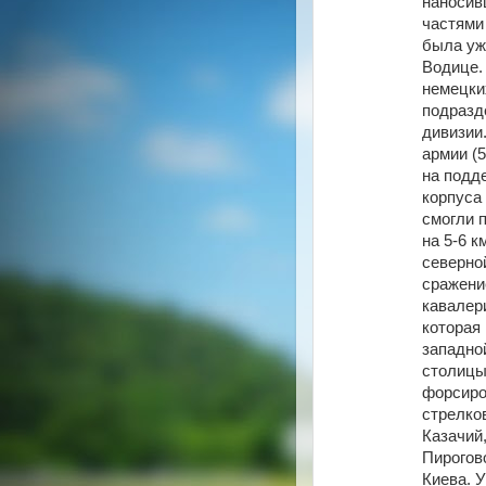
наносив
частями 
была уж
Водице.
немецки
подразд
дивизии.
армии (5
на подде
корпуса 
смогли 
на 5-6 к
северной
сражени
кавалери
которая
западно
столицы
форсиро
стрелко
Казачий,
Пирогово
Киева. 