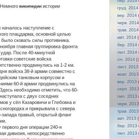
бер. 2015
Немного
википедии
истории
груд. 2014
вер. 2014
(
черв. 2014
я началось наступление с
трав. 2014
кого плацдарма, основной целью
квіт. 2014
(
о было сковать силы противника.
бер. 2014
 ноября главная группировка фронта
лют. 2014
 удар. После 40-минутной
отовки советские войска
січ. 2014
(
ятственно продвинулись на 1-2 км.
лист. 2013
дня войска 38-й армии совместно с
жовт. 2013
рдейским танковым корпусом и
вер. 2013
(
ниями 60-й армии продвинулись на
серп. 201
 Здесь необходимо отметить, что 60-
 наступала с двух соседних
лип. 2013
мов у сёл Казаровичи и Глебовка и
черв. 2013
Ясногородка и прикрывала с севера
трав. 2013
о-запада правый, открытый фланг
квіт. 2013
(
ии.
бер. 2013
 первого дня операции 240-я
лют. 2013
вая дивизия, непосредственно