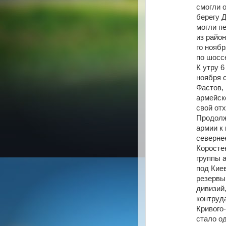
смогли 
берегу 
могли п
из район
го ноябр
по шосс
К утру 
ноября 
Фастов, 
армейск
свой от
Продолж
армии к
северне
Коросте
группы 
под Кие
резервы
дивизий,
контруд
Кривого-
стало о