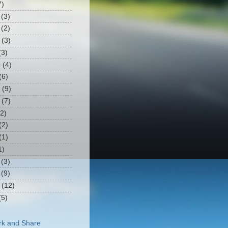
7)
(3)
(2)
(3)
3)
0
(4)
(6)
(9)
(7)
2)
(2)
(1)
1)
(3)
(9)
(12)
5)