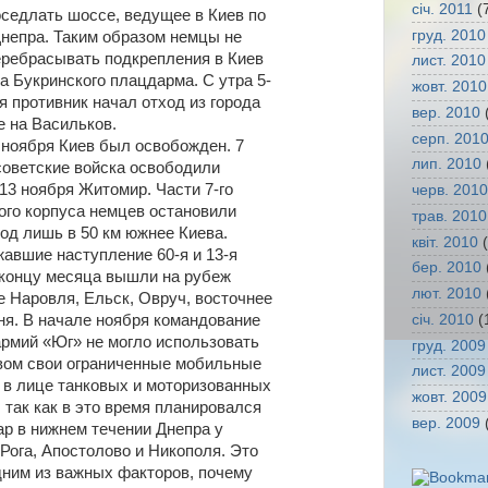
січ. 2011
(
оседлать шоссе, ведущее в Киев по
груд. 2010
Днепра. Таким образом немцы не
еребрасывать подкрепления в Киев
лист. 2010
а Букринского плацдарма. С утра 5-
жовт. 2010
я противник начал отход из города
вер. 2010
(
е на Васильков.
серп. 201
6 ноября Киев был освобожден. 7
лип. 2010
советские войска освободили
13 ноября Житомир. Части 7-го
черв. 2010
ого корпуса немцев остановили
трав. 2010
ход лишь в 50 км южнее Киева.
квіт. 2010
(
авшие наступление 60-я и 13-я
бер. 2010
 концу месяца вышли на рубеж
лют. 2010
е Наровля, Ельск, Овруч, восточнее
січ. 2010
(
ня. В начале ноября командование
армий «Юг» не могло использовать
груд. 2009
вом свои ограниченные мобильные
лист. 2009
 в лице танковых и моторизованных
жовт. 2009
 так как в это время планировался
вер. 2009
(
ар в нижнем течении Днепра у
Рога, Апостолово и Никополя. Это
дним из важных факторов, почему