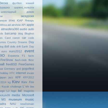
Весна
футбол
хоккей
бурашка
шалені_польоти
шоколадный домик
экскурсия
ем
этно
аниум
ЮАР
Январь
apple
Africa
aid
airshow
API
atmasfera360
audio
auto
barcamp
rds
blog
Blogfest
car
ess Card
canon
code
Day
smos
Country Dreams
doll
dog
dolls
drift
Earth Day
event
euro2012
euro
МХО
Evpatoria
F1
facts
FireShow
flash-mob
flickr
ball
freeBSD
FreeGames
gogolfest
uа
Germany
god
internet
holiday
HTC
invate
KFF
japan
jazz
KFF2012
Kiev
Kiev Fire
2014
kg
L`viv
s
Kozak challenge
law
lol
Lego
LJ
logo
magento
media
Microsoft
ckyiv09
museum
music
MS
adra
NAU
newDomain