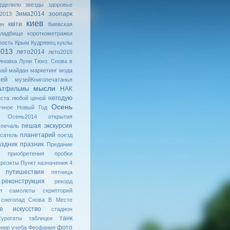
рделило
звезды
здоровье
Зима2014
зоопарк
2013
киев
квiти
он
Киевская
кладбище
короткометражки
пость
Крым
Кудрявец
куклы
2013
лето2014
лето2015
яновка
Луни Тюнз: Снова в
май
майдан
маркетинг
мода
зей
музейКнигопечатанья
мысли
ьтфильмы
НАК
негодую
ста любой ценой
Осень
ычное
Новый Год
Осень2014
открытия
пешая экскурсия
печаль
планетарий
сатель
поезд
аздник
празник
Предание
приобретения
пробки
проэкты
Пункт назначения 4
путишествия
пятница
реконструкция
рекорд
т
самолеты
скрипторий
снегопад
Снова В Месте
ое искусство
стадион
танк
урогаты
таблицки
фото
рнир
учеба
Феофания