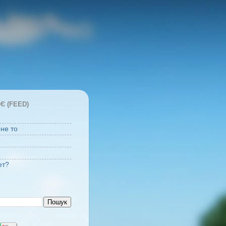
Є (FEED)
 не то
ет?