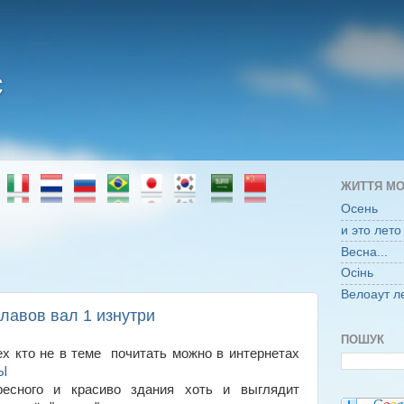
є
ЖИТТЯ МО
Осень
и это лето
Весна...
Осінь
Велоаут л
лавов вал 1 изнутри
ПОШУК
ех кто не в теме почитать можно в интернетах
Ы
ресного и красиво здания хоть и выглядит