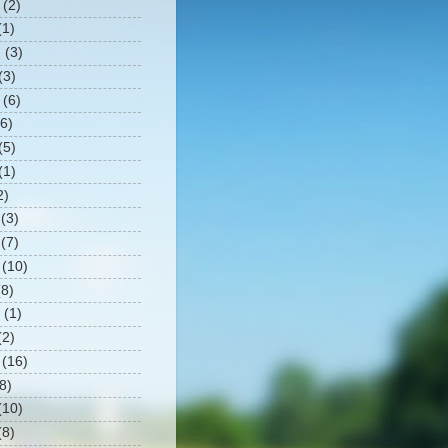
(2)
1)
2
(3)
(3)
(6)
6)
(5)
(1)
2)
(3)
(7)
(10)
8)
(1)
2)
(16)
8)
10)
8)