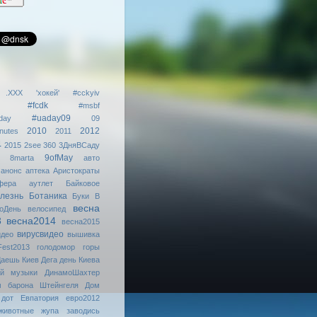
.XXX
'хокей'
#cckyiv
#fcdk
#msbf
#uaday09
day
09
2010
2012
nutes
2011
4
2015
2see
360
3ДняВСаду
9ofMay
8marta
авто
анонс
аптека
Аристократы
фера
аутлет
Байковое
лезнь
Ботаника
Буки
В
весна
оДень
велосипед
3
весна2014
весна2015
вирусвидео
идео
вышивка
Fest2013
голодомор
горы
аешь Киев
Дега
день Киева
ой музыки
ДинамоШахтер
м барона Штейнгеля
Дом
дот
Евпатория
евро2012
животные
жупа
заводись