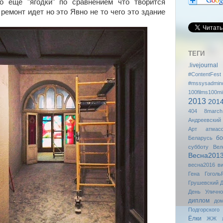
о ещё "ягодки" по сравнением что творится
 ремонт идет но это Явно не то чего это здание
ТЕГИ
.livejournal
#ContentFest
#mssysadmin
100films100mi
2013
201
404
8march
Андреевский
Арт
атмас
бо
Беларусь
субботу
Вел
Весна201
весна2016
в
Гена
Гоголь
Грушевский
Д
День Уличн
диплом
до
Подгорского
Ёлки
ЖЖ