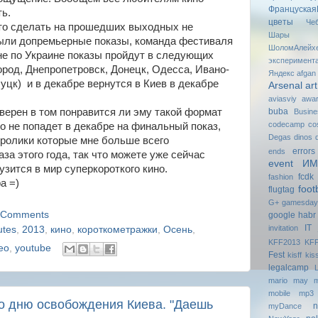
Француская
ь.
цветы
Че
это сделать на прошедших выходных не
Шары
были допремьерные показы, команда фестиваля
ШоломАлейх
не по Украине показы пройдут в следующих
эксперимент
ород, Днепропетровск, Донецк, Одесса, Ивано-
Яндекс
afgan
уцк) и в декабре вернутся в Киев в декабре
Arsenal
art
aviasviy
awa
 верен в том понравится ли эму такой формат
buba
Busin
codecamp
co
то не попадет в декабре на финальный показ,
Degas
dinos
 ролики которые мне больше всего
errors
ends
за этого года, так что можете уже сейчас
event И
узится в мир суперкороткого кино.
fcdk
fashion
ра =)
foot
flugtag
G+
gаmesdау
 Comments
google
habr
IT
invitation
utes
,
2013
,
кино
,
короткометражки
,
Осень
,
KFF2013
KFF
eo
,
youtube
Fest
kisff
kis
legalcamp
mario
may
m
mobile
mp3
ко дню освобождения Киева. "Даешь
n
myDance