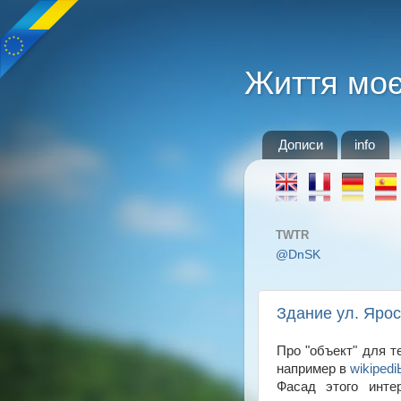
Життя мо
Дописи
info
TWTR
@DnSK
Здание ул. Ярос
Про "объект" для т
например в
wikipedi
Фасад этого инте