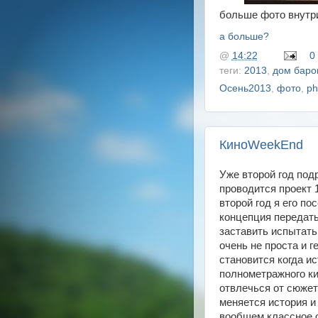
больше фото внутр
а больше?
@
14:22
0
теги:
2013
,
дом баро
Осень2013
,
фото
,
ph
КиноWeekEnd
Уже второй год под
проводится проект 
второй год я его п
концепция передать
заставить испытать
очень не проста и 
становится когда ис
полнометражного ки
отвлечься от сюжет
меняется история и 
вообщем классное 