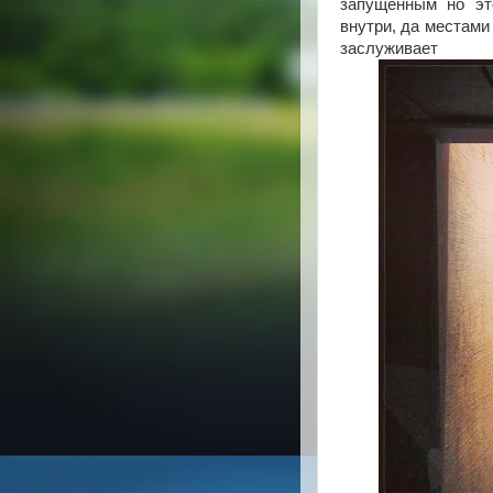
запущенным но эт
внутри, да местами
заслуживает