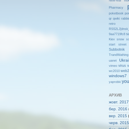
no
NewYear
Pharmacy
poketbook
po
qr
qwiki
rabbi
retro
RSS2LJ[dnsk_
s
9aa7719fc8
Kiev
snow
so
start
street
Subbotnik
TrandWathing
Ukra
uanet
virus
v
vimeo
web2
wc2010
windows7
you
yaprobki
АРХИВ
жовт. 2017
бер. 2016
вер. 2015
(
черв. 2015