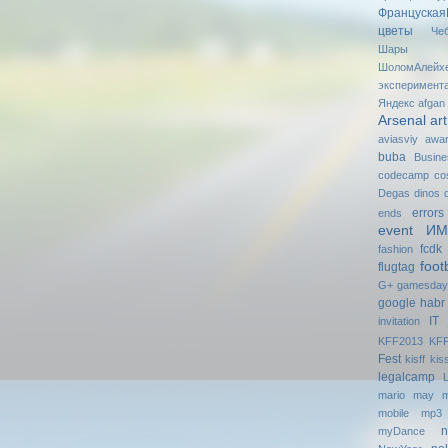
Француская
цветы
Че
Шары
ШоломАлейх
эксперимент
Яндекс
afgan
Arsenal
art
aviasviy
awa
buba
Busin
codecamp
co
Degas
dinos
errors
ends
event И
fcdk
fashion
foot
flugtag
G+
gаmesdау
google
habr
IT
invitation
KFF2013
KFF
Fest
kisff
kis
legalcamp
mario
may
m
mobile
mp3
n
myDance