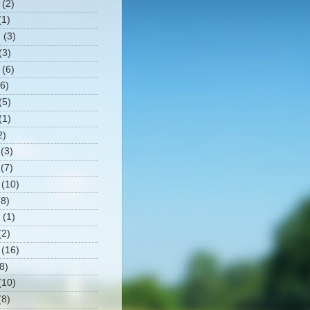
(2)
1)
2
(3)
(3)
(6)
6)
(5)
(1)
2)
(3)
(7)
(10)
8)
(1)
2)
(16)
8)
10)
8)