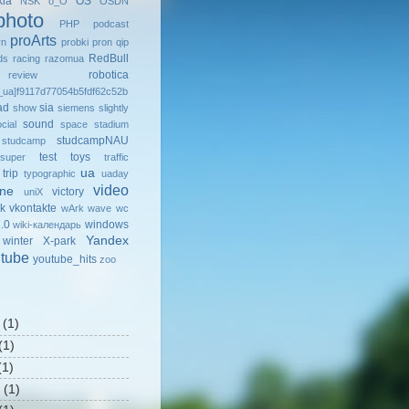
kia
OS
NSK
o_O
OSDN
photo
PHP
podcast
proArts
rn
probki
pron
qip
RedBull
ds
racing
razomua
robotica
review
ua]f9117d77054b5fdf62c52b
ad
sia
show
siemens
slightly
sound
cial
space
stadium
studcampNAU
studcamp
test
toys
super
traffic
ua
trip
typographic
uaday
video
ine
victory
uniX
k
vkontakte
wArk
wave
wc
.0
windows
wiki-календарь
Yandex
winter
X-park
tube
youtube_hits
zoo
(1)
(1)
1)
(1)