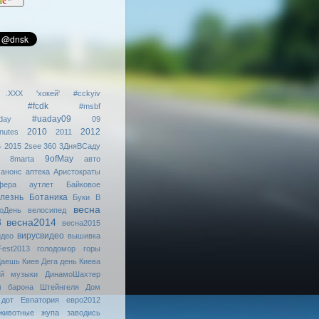
.XXX
'хокей'
#cckyiv
#fcdk
#msbf
#uaday09
day
09
2010
2012
nutes
2011
4
2015
2see
360
3ДняВСаду
9ofMay
8marta
авто
анонс
аптека
Аристократы
фера
аутлет
Байковое
лезнь
Ботаника
Буки
В
весна
оДень
велосипед
3
весна2014
весна2015
вирусвидео
идео
вышивка
Fest2013
голодомор
горы
аешь Киев
Дега
день Киева
ой музыки
ДинамоШахтер
м барона Штейнгеля
Дом
дот
Евпатория
евро2012
животные
жупа
заводись