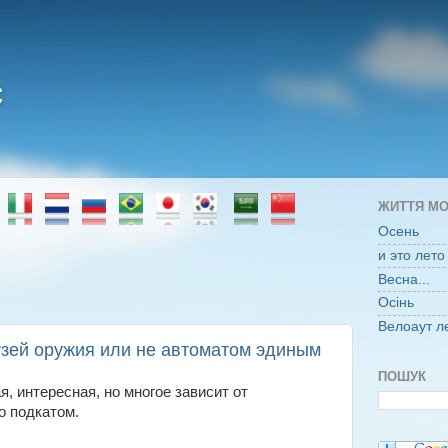
є
ЖИТТЯ МО
Осень
и это лето
Весна...
Осінь
Велоаут л
узей оружия или не автоматом эдиным
ПОШУК
, интересная, но многое зависит от
о подкатом.