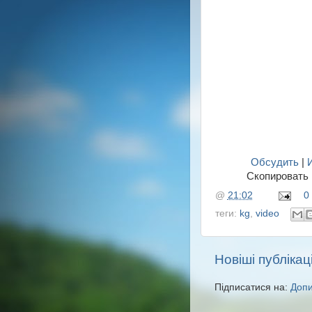
Обсудить
|
Скопировать 
@
21:02
0
теги:
kg
,
video
Новіші публікаці
Підписатися на:
Допи