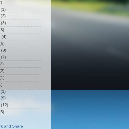
7)
(3)
(2)
(3)
3)
0
(4)
(6)
(9)
(7)
2)
(2)
(1)
1)
(3)
(9)
(12)
5)