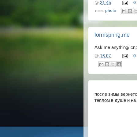
@
21:45
0
теги:
photo
formspring.me
Ask me anything/ с
@
16:07
0
после зимы вернетс
теплом в душе и на