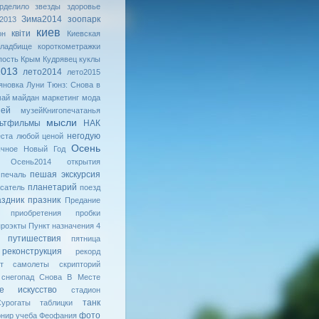
рделило
звезды
здоровье
Зима2014
зоопарк
2013
киев
квiти
он
Киевская
кладбище
короткометражки
пость
Крым
Кудрявец
куклы
2013
лето2014
лето2015
яновка
Луни Тюнз: Снова в
май
майдан
маркетинг
мода
зей
музейКнигопечатанья
мысли
ьтфильмы
НАК
негодую
ста любой ценой
Осень
ычное
Новый Год
Осень2014
открытия
пешая экскурсия
печаль
планетарий
сатель
поезд
аздник
празник
Предание
приобретения
пробки
проэкты
Пункт назначения 4
путишествия
пятница
реконструкция
рекорд
т
самолеты
скрипторий
снегопад
Снова В Месте
ое искусство
стадион
танк
урогаты
таблицки
фото
рнир
учеба
Феофания