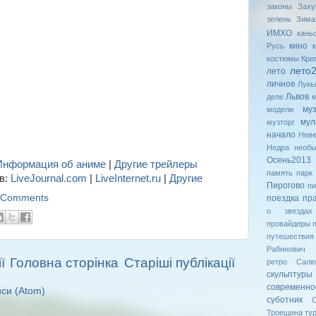
законы
Заху
зелень
Зима
ИМХО
кань
кино
Русь
костюмы
Кре
лето
лето
личное
Лукь
Львов
деле
му
модели
мул
музторг
начало
Неве
Недра
необ
Осень2013
Информация об аниме
|
Другие трейлеры
память
парк
в:
LiveJournal.com
|
LiveInternet.ru
|
Другие
Пирогово
пи
 Comments
поездка
пр
о звездах
провайдеры
путешествия
Рабинович
ї
Головна сторінка
Старіші публікації
ретро
Салю
скульптуры
современн
си (Atom)
суботник
С
Троещина
ту