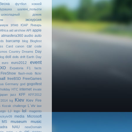
Весна
футбол
хоккей
бурашка
шалені_польоти
шоколадный домик
экскурсия
ем
этно
аниум
ЮАР
Январь
apple
Africa
aid
airshow
API
atmasfera360
audio
auto
barcamp
rds
blog
Blogfest
car
ess Card
canon
code
Day
smos
Country Dreams
doll
dog
dolls
drift
Earth Day
event
euro2012
euro
МХО
Evpatoria
F1
facts
FireShow
flash-mob
flickr
ball
freeBSD
FreeGames
gogolfest
uа
Germany
god
internet
holiday
HTC
invate
KFF
japan
jazz
KFF2012
Kiev
Kiev Fire
2014
kg
L`viv
s
Kozak challenge
law
lol
Lego
LJ
logo
magento
media
Microsoft
ckyiv09
museum
music
MS
adra
NAU
newDomain