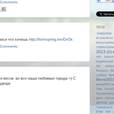
 Comments
ТЕГИ
.livejournal
#ContentFest
проси что хочешь
http://formspring.me/DnSk
#mssysadmin
 Comments
100films100mi
2013
201
404
8march
Андреевский
Арт
атмас
бо
Беларусь
субботу
Вел
я весна во все наши любимые города =) С
Весна201
 дворе
весна2016
в
Гена
Гоголь
Грушевский
Д
День Уличн
диплом
до
Подгорского
Ёлки
ЖЖ