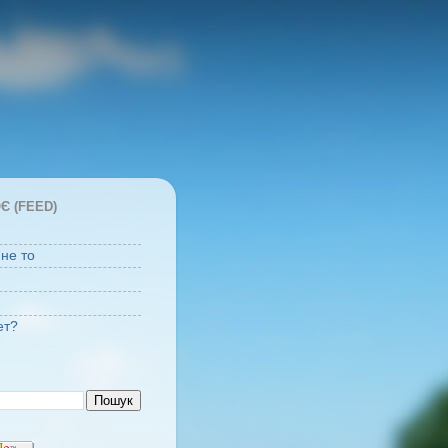
Є (FEED)
 не то
ет?