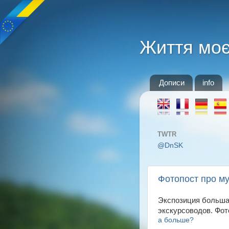
Життя мо
Дописи
info
TWTR
@DnSK
Фотопост про м
Экспозиция большая
экскурсоводов. Фот
а больше?