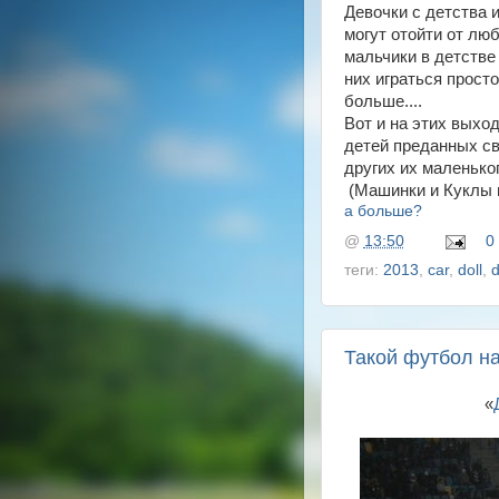
Девочки с детства 
могут отойти от лю
мальчики в детстве
них играться прост
больше....
Вот и на этих выхо
детей преданных с
других их маленько
(Машинки и Куклы в
а больше?
@
13:50
0
теги:
2013
,
car
,
doll
,
d
Такой футбол на
«