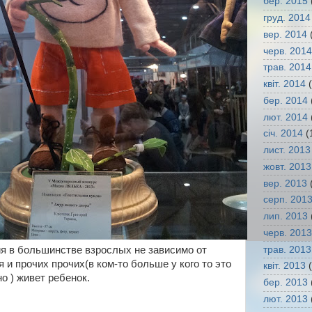
бер. 2015
груд. 2014
вер. 2014
(
черв. 2014
трав. 2014
квіт. 2014
(
бер. 2014
лют. 2014
січ. 2014
(
лист. 2013
жовт. 2013
вер. 2013
(
серп. 201
лип. 2013
черв. 2013
трав. 2013
я в большинстве взрослых не зависимо от
 и прочих прочих(в ком-то больше у кого то это
квіт. 2013
(
о ) живет ребенок.
бер. 2013
лют. 2013