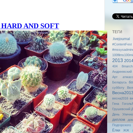
ТЕГИ
.livejournal
#ContentFest
#mssysadmin
100films100mi
2013
201
404
8march
Андреевский
Арт
атмас
бо
Беларусь
субботу
Вел
Весна201
весна2016
в
Гена
Гоголь
Грушевский
Д
День Уличн
диплом
до
Подгорского
Ёлки
ЖЖ