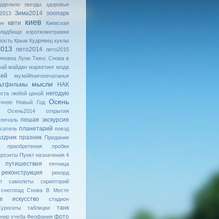
рделило
звезды
здоровье
Зима2014
зоопарк
2013
киев
квiти
он
Киевская
кладбище
короткометражки
пость
Крым
Кудрявец
куклы
2013
лето2014
лето2015
яновка
Луни Тюнз: Снова в
май
майдан
маркетинг
мода
зей
музейКнигопечатанья
мысли
ьтфильмы
НАК
негодую
ста любой ценой
Осень
ычное
Новый Год
Осень2014
открытия
пешая экскурсия
печаль
планетарий
сатель
поезд
аздник
празник
Предание
приобретения
пробки
проэкты
Пункт назначения 4
путишествия
пятница
реконструкция
рекорд
т
самолеты
скрипторий
снегопад
Снова В Месте
ое искусство
стадион
танк
урогаты
таблицки
фото
рнир
учеба
Феофания