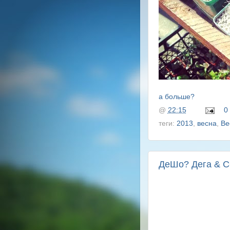
а больше?
@
22:15
0
теги:
2013
,
весна
,
Ве
ДеШо? Дега & 