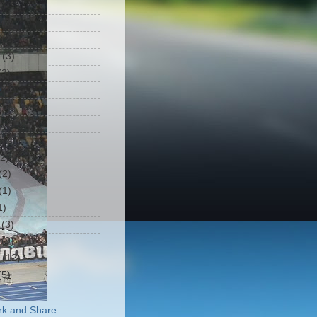
7)
(3)
(2)
(3)
3)
0
(4)
(6)
(9)
(7)
2)
(2)
(1)
1)
(3)
(9)
(12)
5)