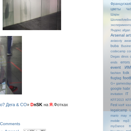
Француская
цветы
Че
Шары
ШоломАлейх
эксперимент
Яндекс
afgan
Arsenal
art
aviasviy
awa
buba
Busin
codecamp
co
Degas
dinos
errors
ends
event И
fcdk
fashion
foot
flugtag
G+
gаmesdау
google
habr
IT
invitation
KFF2013
KFF
о? Дега & СО
»
D
nSK
на
Я
.Фотках
Fest
kisff
kis
legalcamp
mario
may
m
mobile
mp3
 Comments
n
myDance