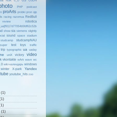
kia
OS
NSK
o_O
OSDN
photo
PHP
podcast
proArts
rn
probki
pron
qip
RedBull
ds
racing
razomua
robotica
review
ua]f9117d77054b5fdf62c52b
ad
sia
show
siemens
slightly
sound
cial
space
stadium
studcampNAU
studcamp
test
toys
super
traffic
ua
trip
typographic
uaday
video
ine
victory
uniX
k
vkontakte
wArk
wave
wc
.0
windows
wiki-календарь
Yandex
winter
X-park
tube
youtube_hits
zoo
(1)
(1)
1)
(1)