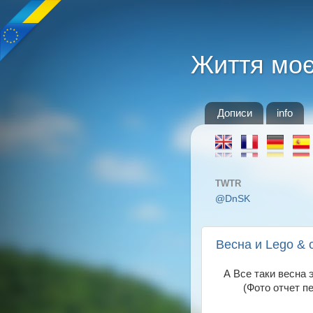
Життя мо
Дописи
info
TWTR
@DnSK
Весна и Lego & 
А Все таки весна 
(Фото отчет пе