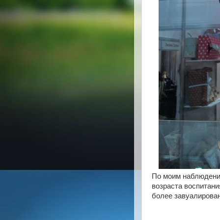
По моим наблюдени
возраста воспитания
более завуалирован