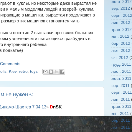
жовт. 2012
играют в куклы, но некоторые даже вырастая не
вер. 2012
(
бви к малым моделям людей и зверей- куклам,
 играющие в машинки, вырастая продолжают в
серп. 201
о размер этих машинок становится чуть
лип. 2012
трав. 2012
дных я посетил 2 выставки про таких больших
квіт. 2012
(
воим увлечениям и пытающихся разбудить в
бер. 2012
го внутреннего ребенка
 подкатье)
лют. 2012
січ. 2012
(
 Comments
груд. 2011
olls
,
Kiev
,
retro
,
toys
лист. 2011
жовт. 2011
вер. 2011
(
серп. 2011
м не нужен ©...
лип. 2011
(
трав. 2011
Динамо-Шахтер 7.04.13
»
D
nSK
квіт. 2011
(
бер. 2011
(
лют. 2011
(