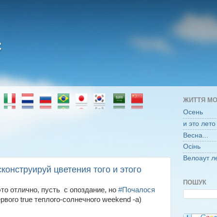
є
ЖИТТЯ МО
Осень
и это лето
Весна...
Осінь
Велоаут л
сконструируй цветения того и этого
ПОШУК
это отлично, пусть с опоздание, но
#Почалося
рвого true теплого-солнечного weekend -a)