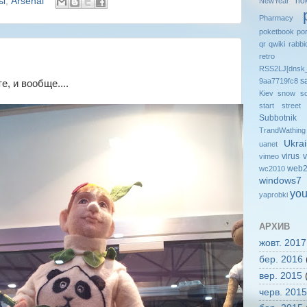
no
ры
,
Arsenal
NewYear
Pharmacy
poketbook
po
qr
qwiki
rabbi
retro
RSS2LJ[dnsk_
s
9aa7719fc8
е, и вообще....
Kiev
snow
so
start
street
Subbotnik
TrandWathing
Ukra
uanet
virus
v
vimeo
web2
wc2010
windows7
you
yaprobki
АРХИВ
жовт. 2017
бер. 2016
вер. 2015
(
черв. 2015