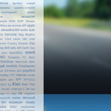
Весна
футбол
хоккей
бурашка
шалені_польоти
шоколадный домик
экскурсия
ем
этно
аниум
ЮАР
Январь
apple
Africa
aid
airshow
API
atmasfera360
audio
auto
barcamp
rds
blog
Blogfest
car
ess Card
canon
code
Day
smos
Country Dreams
doll
dog
dolls
drift
Earth Day
event
euro2012
euro
МХО
Evpatoria
F1
facts
FireShow
flash-mob
flickr
ball
freeBSD
FreeGames
gogolfest
uа
Germany
god
internet
holiday
HTC
invate
KFF
japan
jazz
KFF2012
Kiev
Kiev Fire
2014
kg
L`viv
s
Kozak challenge
law
lol
Lego
LJ
logo
magento
media
Microsoft
ckyiv09
museum
music
MS
adra
NAU
newDomain