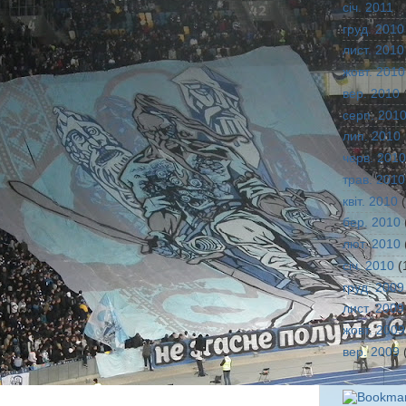
січ. 2011
(
груд. 2010
лист. 2010
жовт. 2010
вер. 2010
(
серп. 201
лип. 2010
черв. 2010
трав. 2010
квіт. 2010
(
бер. 2010
лют. 2010
січ. 2010
(
груд. 2009
лист. 2009
жовт. 2009
вер. 2009
(