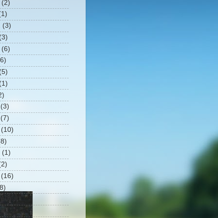
(2)
1)
2
(3)
(3)
(6)
6)
(5)
(1)
2)
(3)
(7)
(10)
8)
(1)
2)
(16)
8)
10)
8)