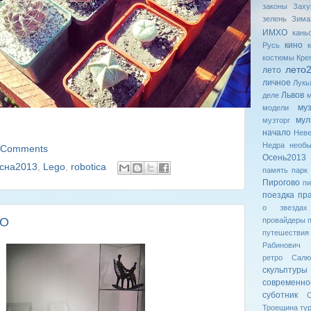
законы
Заху
зелень
Зима
ИМХО
кань
кино
Русь
костюмы
Кре
лето
лето
личное
Лукь
Львов
деле
му
модели
мул
музторг
начало
Неве
Недра
необ
 Comments
Осень2013
сна2013
,
Lego
,
robotica
память
парк
Пирогово
пи
поездка
пр
о звездах
СО
провайдеры
путешествия
Рабинович
ретро
Салю
скульптуры
современн
суботник
С
Троещина
ту