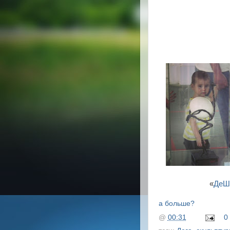
«
ДеШ
а больше?
@
00:31
0