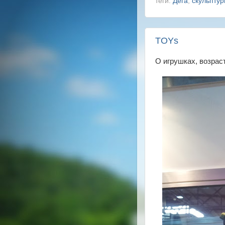
теги:
Дега
,
скульпту
TOYs
О игрушках, возраст