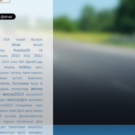
.XXX
'хокей'
#cckyiv
#fcdk
#msbf
#uaday09
day
09
2010
2012
nutes
2011
4
2015
2see
360
3ДняВСаду
9ofMay
8marta
авто
анонс
аптека
Аристократы
фера
аутлет
Байковое
лезнь
Ботаника
Буки
В
весна
оДень
велосипед
3
весна2014
весна2015
вирусвидео
идео
вышивка
Fest2013
голодомор
горы
аешь Киев
Дега
день Киева
ой музыки
ДинамоШахтер
м барона Штейнгеля
Дом
дот
Евпатория
евро2012
животные
жупа
заводись