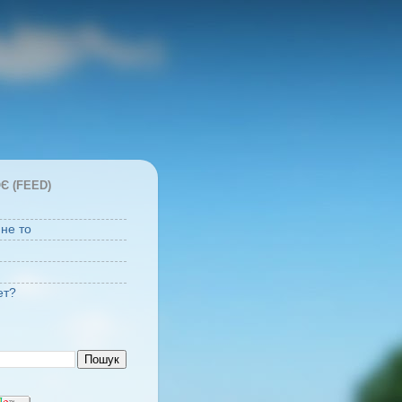
Є (FEED)
 не то
ет?