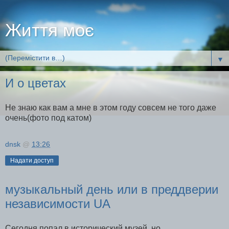
Життя моє
▼
И о цветах
Не знаю как вам а мне в этом году совсем не того даже
очень(фото под катом)
dnsk
@
13:26
Надати доступ
музыкальный день или в преддверии
независимости UA
Сегодня попал в исторический музей, но...