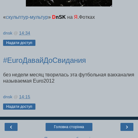
«
скульптур-мультур
»
D
nSK
на
Я
.Фотках
dnsk
@
14:34
Надати доступ
#EuroДавайДоСвидания
без недели месяц творилась эта футбольная вакханалия
называемая Euro2012
dnsk
@
14:15
Надати доступ
‹
›
Головна сторінка