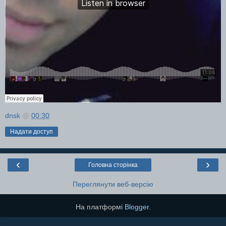
dnsk
@
00:30
Надати доступ
‹
›
Головна сторінка
Переглянути веб-версію
На платформі
Blogger
.