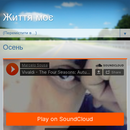
Життя моє
▼
Осень