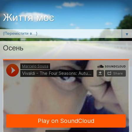
Життя моє
▼
Осень