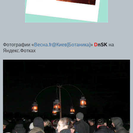
Фотографии «
Весна.fr@Киев[Ботаника]
»
D
nSK
на
Яндекс.Фотках