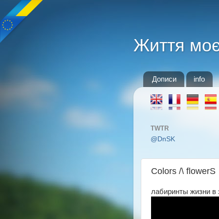
Життя мо
Дописи
info
TWTR
@DnSK
Сolors /\ flowerS
лабиринты жизни в 