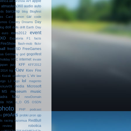
apple
Africa
aid
airshow
API
atmasfera360
audio
auto
barcamp
rds
blog
Blogfest
car
ess Card
canon
code
Day
smos
Country Dreams
doll
dog
dolls
drift
Earth Day
event
euro2012
euro
МХО
Evpatoria
F1
facts
FireShow
flash-mob
flickr
ball
freeBSD
FreeGames
gogolfest
uа
Germany
god
internet
holiday
HTC
invate
KFF
japan
jazz
KFF2012
Kiev
Kiev Fire
2014
kg
L`viv
s
Kozak challenge
law
lol
Lego
LJ
logo
magento
media
Microsoft
ckyiv09
museum
music
MS
adra
NAU
newDomain
kia
OS
NSK
o_O
OSDN
photo
PHP
podcast
proArts
rn
probki
pron
qip
RedBull
ds
racing
razomua
robotica
review
ua]f9117d77054b5fdf62c52b