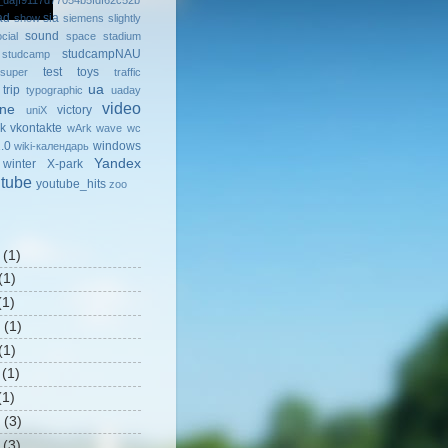
ad
sia
show
siemens
slightly
sound
cial
space
stadium
studcampNAU
studcamp
test
toys
super
traffic
ua
trip
typographic
uaday
video
ine
victory
uniX
k
vkontakte
wArk
wave
wc
.0
windows
wiki-календарь
Yandex
winter
X-park
tube
youtube_hits
zoo
(1)
(1)
1)
(1)
(1)
(1)
1)
(3)
(3)