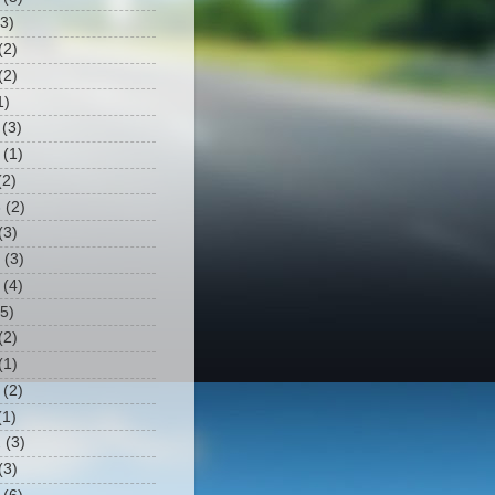
3)
(2)
(2)
1)
(3)
(1)
2)
3
(2)
(3)
(3)
(4)
5)
(2)
(1)
(2)
1)
2
(3)
(3)