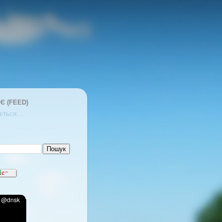
Є (FEED)
ться...