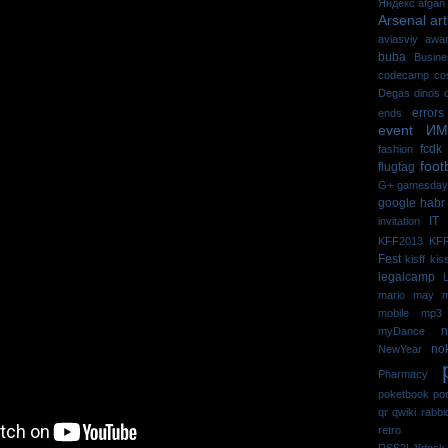
Яндекс
afgan
Arsenal
art
aviasviy
awa
buba
Busin
codecamp
co
Degas
dinos
errors
ends
event И
fcdk
fashion
foot
flugtag
G+
gаmesdау
google
habr
IT
invitation
KFF2013
KFF
Fest
kisff
kis
legalcamp
mario
may
m
mobile
mp3
n
myDance
no
NewYear
Pharmacy
poketbook
po
qr
qwiki
rabbi
retro
RSS2LJ[dnsk_