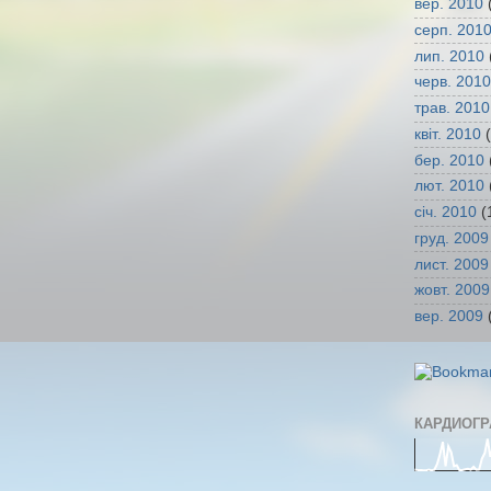
вер. 2010
(
серп. 201
лип. 2010
черв. 2010
трав. 2010
квіт. 2010
(
бер. 2010
лют. 2010
січ. 2010
(
груд. 2009
лист. 2009
жовт. 2009
вер. 2009
(
КАРДИОГ