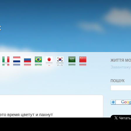
є
ЖИТТЯ МО
Завантажує
ПОШУК
это время цветут и пахнут