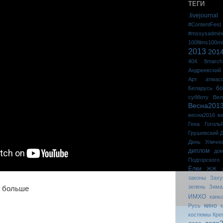
ТЕГИ
.livejournal
#ContentFest
#mssysadmin
100films100mi
2013
201
404
8march
Андреевский
Арт
атмас
бо
Беларусь
субботу
Вел
Весна201
весна2016
в
Гена
Гоголь
Грушевский
Д
День Уличн
диплом
до
Подгорского
Ёлки
ЖЖ
законы
Заху
зелень
Зима
а больше
ИМХО
кань
кино
Русь
костюмы
Кре