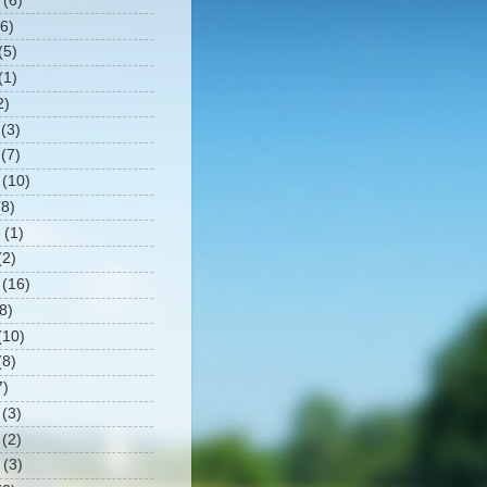
(6)
6)
(5)
(1)
2)
(3)
(7)
(10)
8)
(1)
2)
(16)
8)
10)
8)
7)
(3)
(2)
(3)