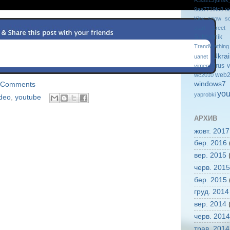
s
9aa7719fc8
Kiev
snow
so
start
street
Subbotnik
TrandWathing
Ukra
uanet
virus
v
vimeo
web2
wc2010
windows7
 Comments
you
yaprobki
ideo
,
youtube
АРХИВ
жовт. 2017
бер. 2016
вер. 2015
(
черв. 2015
бер. 2015
груд. 2014
вер. 2014
(
черв. 2014
трав. 2014