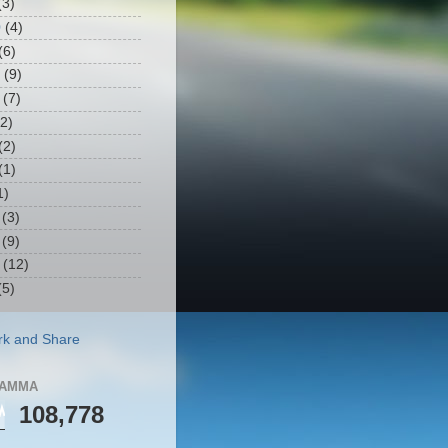
3)
0
(4)
(6)
(9)
(7)
2)
(2)
(1)
1)
(3)
(9)
(12)
5)
РАММА
108,778