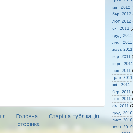
трав. 2012
квіт. 2012
(
бер. 2012
лют. 2012
січ. 2012
(
груд. 2011
лист. 2011
жовт. 2011
вер. 2011
(
серп. 2011
лип. 2011
(
трав. 2011
квіт. 2011
(
бер. 2011
(
лют. 2011
(
січ. 2011
(
груд. 2010
ія
Головна
Старіша публікація
лист. 2010
сторінка
жовт. 2010