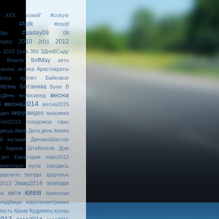
.XXX
'хокей'
#cckyiv
#fcdk
#msbf
#uaday09
day
09
2010
2012
nutes
2011
4
2015
2see
360
3ДняВСаду
9ofMay
8marta
авто
анонс
аптека
Аристократы
фера
аутлет
Байковое
лезнь
Ботаника
Буки
В
весна
оДень
велосипед
3
весна2014
весна2015
вирусвидео
идео
вышивка
Fest2013
голодомор
горы
аешь Киев
Дега
день Киева
ой музыки
ДинамоШахтер
м барона Штейнгеля
Дом
дот
Евпатория
евро2012
животные
жупа
заводись
рделило
звезды
здоровье
Зима2014
зоопарк
2013
киев
квiти
он
Киевская
кладбище
короткометражки
пость
Крым
Кудрявец
куклы