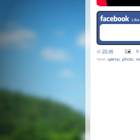
@
20:46
0
теги:
цветы
,
photo
,
v