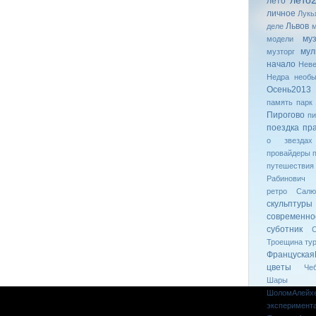
лето
лето
личное
Лукь
Львов
деле
му
модели
мул
музторг
начало
Неве
Недра
необ
Осень2013
память
парк
Пирогово
пи
поездка
пр
о звездах
провайдеры
путешествия
Рабинович
ретро
Салю
скульптуры
современн
суботник
С
Троещина
ту
Француская
цветы
Че
Шары
ШоломАлейх
эксперимент