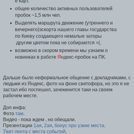
е карт.
общее количество активных пользователей
пробок ~1,5 млн чел.
Выделять маршрута движение (утреннего и
вечернего)эскорта нашего главы государства
по Киеву создающего немалые заторы
другим цветом пока не собираются =(.
возможно в скором времени мы узнаем о
новинках в работе
Я
ндекс-пробок на ПК.
Дальше было неформальное общение с докладчиками, с
людьми из Яндекс, фото на фоне светофора, но это я не
застал ибо поспешил, зачекинится таки на своем
рабочем месте.
Доп инфа:
Фото
там
.
Видео - пока ждем , но обещали.
Презентации
1ая
,
2ая
,
бонус про узкие места
.
Твит-лента с места событий
.