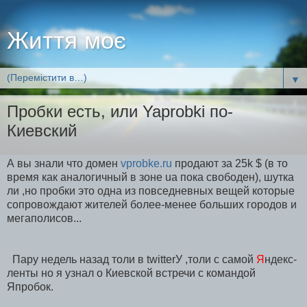
Життя моє
▼
Пробки есть, или Yaprobki по-
Киевский
А вы знали что домен
vprobke.ru
продают за 25k $ (в то
время как аналогичный в зоне ua пока свободен), шутка
ли ,но пробки это одна из повседневных вещей которые
сопровождают жителей более-менее больших городов и
мегаполисов...
Пару недель назад толи в twitterУ ,толи с самой
Я
ндекс-
ленты но я узнал о Киевской встречи с командой
Япробок.