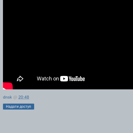
dnsk
@
20:48
Надати доступ