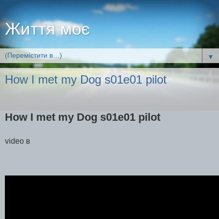
Життя моє
▼
How I met my Dog s01e01 pilot
How I met my Dog s01e01 pilot
video в