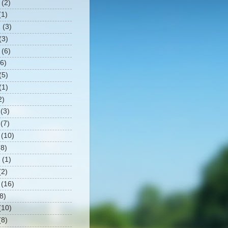
(2)
1)
2
(3)
(3)
(6)
6)
(5)
(1)
2)
(3)
(7)
(10)
8)
(1)
2)
(16)
8)
10)
8)