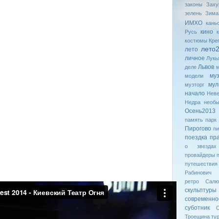
законы
Заху
зелень
Зима
ИМХО
кань
кино
Русь
костюмы
Кре
лето
лето
личное
Лукь
Львов
деле
му
модели
мул
музторг
начало
Неве
Недра
необ
Осень2013
память
парк
Пирогово
пи
поездка
пр
о звездах
провайдеры
путешествия
Рабинович
ретро
Салю
скульптуры
современн
суботник
С
Троещина
ту