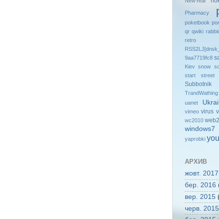
no
NewYear
Pharmacy
poketbook
po
qr
qwiki
rabbi
retro
RSS2LJ[dnsk_
s
9aa7719fc8
Kiev
snow
so
start
street
Subbotnik
TrandWathing
Ukra
uanet
virus
v
vimeo
web2
wc2010
windows7
you
yaprobki
АРХИВ
жовт. 2017
бер. 2016
вер. 2015
(
черв. 2015