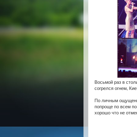
Восьмой раз в столи
согрелся огнем, Кие
По личным ощущения
попроще по всем по
хорошо что не отме