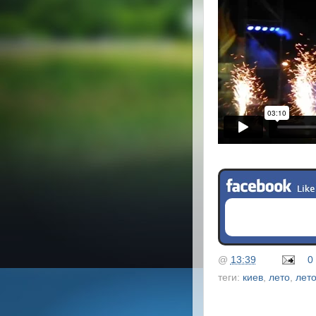
@
13:39
0
теги:
киев
,
лето
,
лет