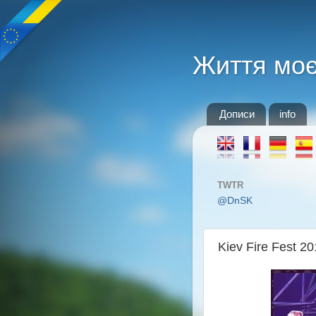
Життя мо
Дописи
info
TWTR
@DnSK
Kiev Fire Fest 2