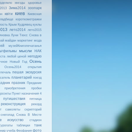
рделило
звезды
здоровье
Зима2014
зоопарк
2013
киев
квiти
он
Киевская
кладбище
короткометражки
пость
Крым
Кудрявец
куклы
2013
лето2014
лето2015
яновка
Луни Тюнз: Снова в
май
майдан
маркетинг
мода
зей
музейКнигопечатанья
мысли
ьтфильмы
НАК
негодую
ста любой ценой
Осень
ычное
Новый Год
Осень2014
открытия
пешая экскурсия
печаль
планетарий
сатель
поезд
аздник
празник
Предание
приобретения
пробки
проэкты
Пункт назначения 4
путишествия
пятница
реконструкция
рекорд
т
самолеты
скрипторий
снегопад
Снова В Месте
ое искусство
стадион
танк
урогаты
таблицки
фото
рнир
учеба
Феофания