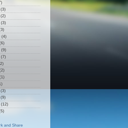
7)
(3)
(2)
(3)
3)
0
(4)
(6)
(9)
(7)
2)
(2)
(1)
1)
(3)
(9)
(12)
5)