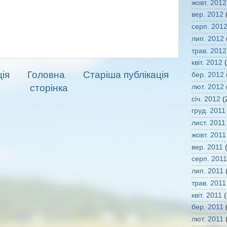
жовт. 2012
вер. 2012
(
серп. 201
лип. 2012
трав. 2012
квіт. 2012
(
ія
Головна
Старіша публікація
бер. 2012
сторінка
лют. 2012
січ. 2012
(
груд. 2011
лист. 2011
жовт. 2011
вер. 2011
(
серп. 2011
лип. 2011
(
трав. 2011
квіт. 2011
(
бер. 2011
(
лют. 2011
(