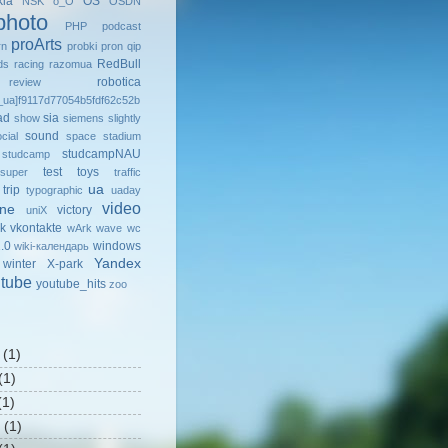
kia
OS
NSK
o_O
OSDN
photo
PHP
podcast
proArts
rn
probki
pron
qip
RedBull
ds
racing
razomua
robotica
review
ua]f9117d77054b5fdf62c52b
ad
sia
show
siemens
slightly
sound
cial
space
stadium
studcampNAU
studcamp
test
toys
super
traffic
ua
trip
typographic
uaday
video
ine
victory
uniX
k
vkontakte
wArk
wave
wc
.0
windows
wiki-календарь
Yandex
winter
X-park
tube
youtube_hits
zoo
(1)
(1)
1)
(1)