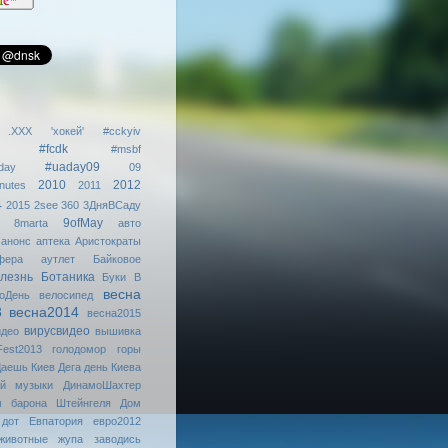
.XXX
'хокей'
#cckyiv
#fcdk
#msbf
#uaday09
day
09
2010
2012
nutes
2011
4
2015
2see
360
3ДняВСаду
9ofMay
8marta
авто
анонс
аптека
Аристократы
фера
аутлет
Байковое
лезнь
Ботаника
Буки
В
весна
оДень
велосипед
3
весна2014
весна2015
вирусвидео
идео
вышивка
Fest2013
голодомор
горы
аешь Киев
Дега
день Киева
ой музыки
ДинамоШахтер
м барона Штейнгеля
Дом
дот
Евпатория
евро2012
животные
жупа
заводись