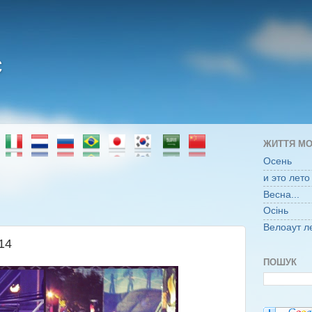
є
ЖИТТЯ МО
Осень
и это лето
Весна...
Осінь
Велоаут л
014
ПОШУК