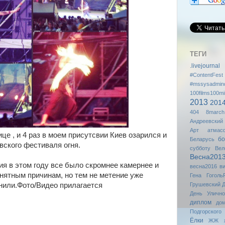
ТЕГИ
.livejournal
#ContentFest
#mssysadmin
100films100mi
2013
201
404
8march
Андреевский
Арт
атмас
це , и 4 раз в моем присутсвии Киев озарился и
бо
Беларусь
вского фестиваля огня.
субботу
Вел
Весна201
 в этом году все было скромнее камернее и
весна2016
в
нятным причинам, но тем не метение уже
Гена
Гоголь
нили.Фото/Видео прилагается
Грушевский
Д
День Уличн
диплом
до
Подгорского
Ёлки
ЖЖ