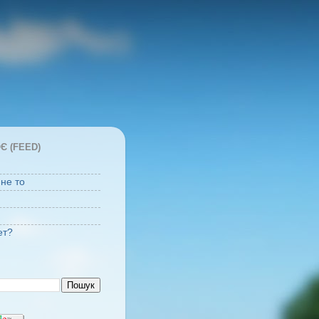
Є (FEED)
 не то
ет?