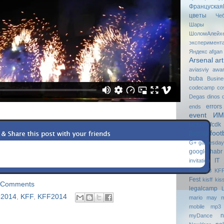
Француская
цветы
Че
Шары
ШоломАлейх
эксперимент
Яндекс
afgan
Arsenal
art
aviasviy
awa
buba
Busin
codecamp
co
Degas
dinos
errors
ends
event И
fcdk
fashion
foot
flugtag
G+
gаmesdау
google
habr
IT
invitation
KFF2013
KFF
Fest
kisff
kis
 Comments
legalcamp
о2014
,
KFF
,
KFF2014
mario
may
m
mobile
mp3
n
myDance