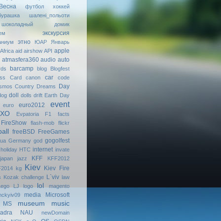
Весна
футбол
хоккей
бурашка
шалені_польоти
шоколадный домик
экскурсия
ем
этно
аниум
ЮАР
Январь
apple
Africa
aid
airshow
API
atmasfera360
audio
auto
barcamp
rds
blog
Blogfest
car
ess Card
canon
code
Day
smos
Country Dreams
doll
dog
dolls
drift
Earth Day
event
euro2012
euro
МХО
Evpatoria
F1
facts
FireShow
flash-mob
flickr
ball
freeBSD
FreeGames
gogolfest
uа
Germany
god
internet
holiday
HTC
invate
KFF
japan
jazz
KFF2012
Kiev
Kiev Fire
2014
kg
L`viv
s
Kozak challenge
law
lol
Lego
LJ
logo
magento
media
Microsoft
ckyiv09
museum
music
MS
adra
NAU
newDomain