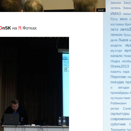
законы
Заху
зелень
Зима
ИМХО
кань
кино
Русь
костюмы
Кре
D
nSK
на
Я
.Фотках
лето
лето
личное
Лукь
Львов
деле
му
модели
мул
музторг
начало
Неве
Недра
необ
Осень2013
память
парк
Пирогово
пи
поездка
пр
о звездах
провайдеры
путешествия
Рабинович
ретро
Салю
скульптуры
современн
суботник
С
Троещина
ту