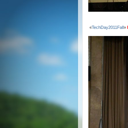
«
TechDay2011Fall
»