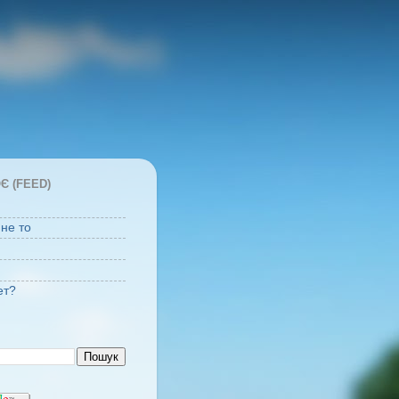
Є (FEED)
 не то
ет?