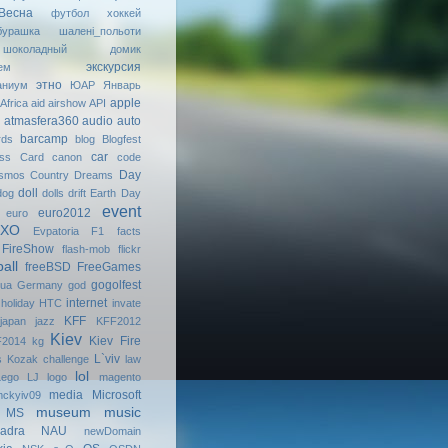
Весна
футбол
хоккей
бурашка
шалені_польоти
шоколадный домик
экскурсия
ем
этно
аниум
ЮАР
Январь
apple
Africa
aid
airshow
API
atmasfera360
audio
auto
barcamp
rds
blog
Blogfest
car
ess Card
canon
code
Day
smos
Country Dreams
doll
dog
dolls
drift
Earth Day
event
euro2012
euro
МХО
Evpatoria
F1
facts
FireShow
flash-mob
flickr
ball
freeBSD
FreeGames
gogolfest
uа
Germany
god
internet
holiday
HTC
invate
KFF
japan
jazz
KFF2012
Kiev
Kiev Fire
2014
kg
L`viv
s
Kozak challenge
law
lol
Lego
LJ
logo
magento
media
Microsoft
ckyiv09
museum
music
MS
adra
NAU
newDomain