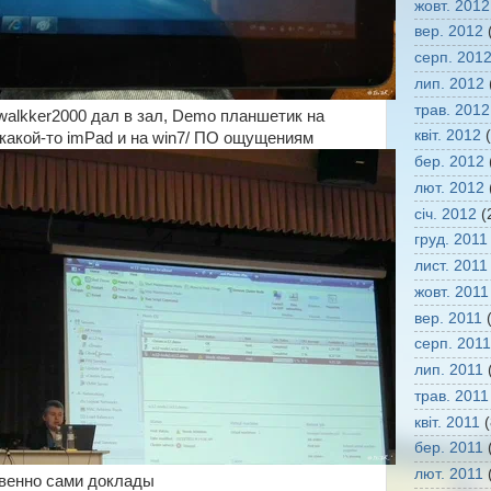
жовт. 2012
вер. 2012
(
серп. 201
лип. 2012
трав. 2012
walkker2000 дал в зал, Demo планшетик на
квіт. 2012
(
 какой-то imPad и на win7/ ПО ощущениям
бер. 2012
лют. 2012
січ. 2012
(
груд. 2011
лист. 2011
жовт. 2011
вер. 2011
(
серп. 2011
лип. 2011
(
трав. 2011
квіт. 2011
(
бер. 2011
(
лют. 2011
(
венно сами доклады