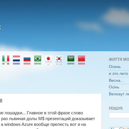
є
ЖИТТЯ МО
Осень
и это лето
Весна...
Осінь
Велоаут л
l
ПОШУК
е лошадки... Главное в этой фразе слово
 раз львиная долы M$ презентаций доказывает
 а windows Azure вообще прелесть вот и на