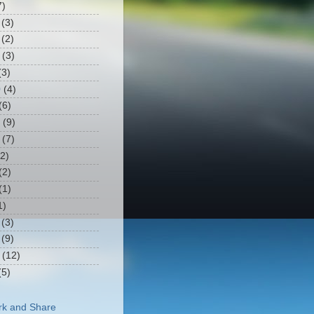
7)
(3)
(2)
(3)
3)
0
(4)
(6)
(9)
(7)
2)
(2)
(1)
1)
(3)
(9)
(12)
5)