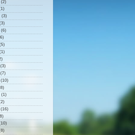
(2)
1)
2
(3)
(3)
(6)
6)
(5)
(1)
2)
(3)
(7)
(10)
8)
(1)
2)
(16)
8)
10)
8)