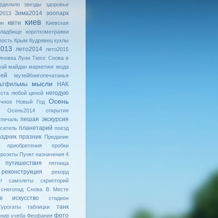
рделило
звезды
здоровье
Зима2014
зоопарк
2013
киев
квiти
он
Киевская
кладбище
короткометражки
пость
Крым
Кудрявец
куклы
2013
лето2014
лето2015
яновка
Луни Тюнз: Снова в
май
майдан
маркетинг
мода
зей
музейКнигопечатанья
мысли
ьтфильмы
НАК
негодую
ста любой ценой
Осень
ычное
Новый Год
Осень2014
открытия
пешая экскурсия
печаль
планетарий
сатель
поезд
аздник
празник
Предание
приобретения
пробки
проэкты
Пункт назначения 4
путишествия
пятница
реконструкция
рекорд
т
самолеты
скрипторий
снегопад
Снова В Месте
ое искусство
стадион
танк
урогаты
таблицки
фото
рнир
учеба
Феофания