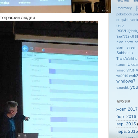
no
NewYear
Pharmacy
poketbook
po
тографии людей
qr
qwiki
rabbi
retro
RSS2LJ[dnsk_
s
9aa7719fc8
Kiev
snow
so
start
street
Subbotnik
TrandWathing
Ukra
uanet
virus
v
vimeo
web2
wc2010
windows7
you
yaprobki
АРХИВ
жовт. 2017
бер. 2016
вер. 2015
(
черв. 2015