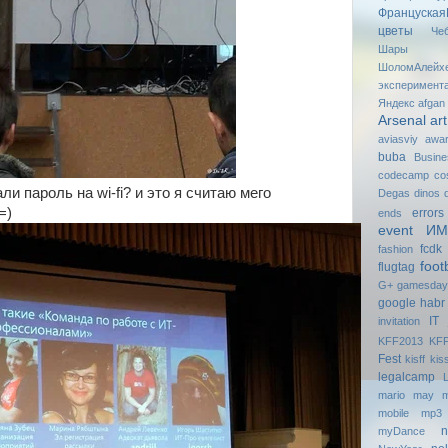
Француская
цветы
Че
Шары
ШоломАлейх
эксперимент
Яндекс
afgan
Arsenal
art
aviasviy
awa
buba
Busin
codecamp
co
и пароль на wi-fi? и это я считаю мего
Degas
dinos
=)
errors
ends
event И
fcdk
fashion
foot
flugtag
G+
gаmesdау
google
habr
IT
invitation
KFF2013
KFF
Fest
kisff
kis
legalcamp
mario
may
m
mobile
mp3
n
myDance