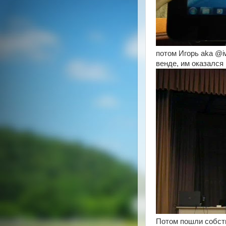
потом Игорь aka @i
венде, им оказался
Потом пошли собст