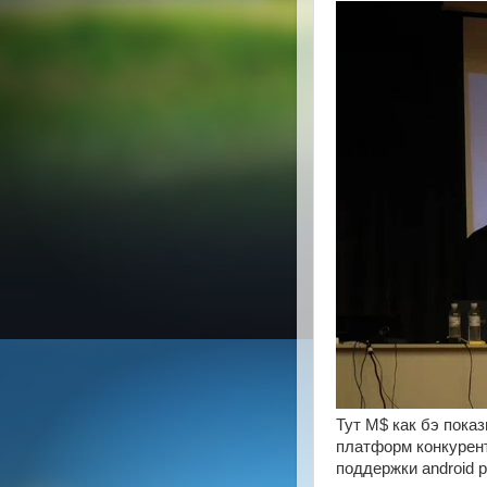
Тут M$ как бэ пока
платформ конкурент
поддержки android 