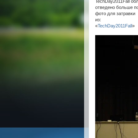
TechDay2011Fall о
отведено больше по
фото для затравки
из:
«
TechDay2011Fall
»