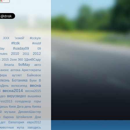
.XXX
'хокей'
#cckyiv
#fcdk
#msbf
#uaday09
day
09
2010
2012
nutes
2011
4
2015
2see
360
3ДняВСаду
9ofMay
8marta
авто
анонс
аптека
Аристократы
фера
аутлет
Байковое
лезнь
Ботаника
Буки
В
весна
оДень
велосипед
3
весна2014
весна2015
вирусвидео
идео
вышивка
Fest2013
голодомор
горы
аешь Киев
Дега
день Киева
ой музыки
ДинамоШахтер
м барона Штейнгеля
Дом
дот
Евпатория
евро2012
животные
жупа
заводись