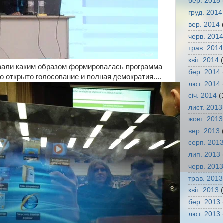
бер. 2015
груд. 2014
вер. 2014
(
черв. 2014
трав. 2014
квіт. 2014
(
зали каким образом формировалась программа
бер. 2014
о открыто голосование и полная демократия....
лют. 2014
січ. 2014
(
лист. 2013
жовт. 2013
вер. 2013
(
серп. 201
лип. 2013
черв. 2013
трав. 2013
квіт. 2013
(
бер. 2013
лют. 2013