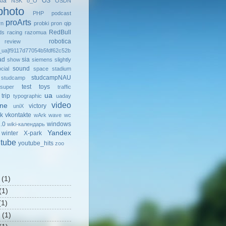
kia
OS
NSK
o_O
OSDN
photo
PHP
podcast
proArts
rn
probki
pron
qip
RedBull
ds
racing
razomua
robotica
review
ua]f9117d77054b5fdf62c52b
ad
sia
show
siemens
slightly
sound
cial
space
stadium
studcampNAU
studcamp
test
toys
super
traffic
ua
trip
typographic
uaday
video
ine
victory
uniX
k
vkontakte
wArk
wave
wc
.0
windows
wiki-календарь
Yandex
winter
X-park
tube
youtube_hits
zoo
(1)
(1)
1)
(1)