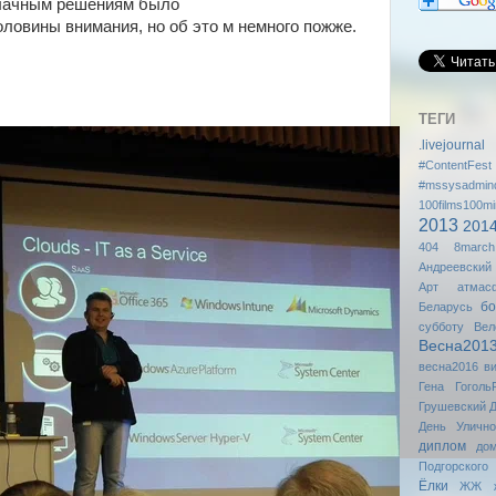
блачным решениям было
ловины внимания, но об это м немного пожже.
ТЕГИ
.livejournal
#ContentFest
#mssysadmin
100films100mi
2013
201
404
8march
Андреевский
Арт
атмас
бо
Беларусь
субботу
Вел
Весна201
весна2016
в
Гена
Гоголь
Грушевский
Д
День Уличн
диплом
до
Подгорского
Ёлки
ЖЖ