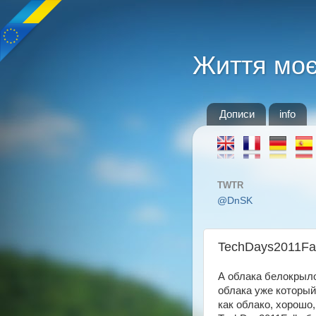
Життя мо
Дописи
info
TWTR
@DnSK
TechDays2011Fal
А облака белокрыло
облака уже который
как облако, хорошо,