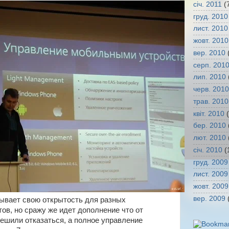
січ. 2011
(
груд. 2010
лист. 2010
жовт. 2010
вер. 2010
(
серп. 201
лип. 2010
черв. 2010
трав. 2010
квіт. 2010
(
бер. 2010
лют. 2010
січ. 2010
(
груд. 2009
лист. 2009
жовт. 2009
вер. 2009
(
зывает свою открытость для разных
ов, но сражу же идет дополнение что от
решили отказаться, а полное управление