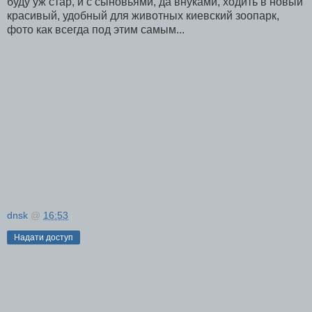
буду уж стар, и с сыновьями, да внуками, ходить в новый
красивый, удобный для животных киевский зоопарк,
фото как всегда под этим самым...
dnsk
@
16:53
Надати доступ