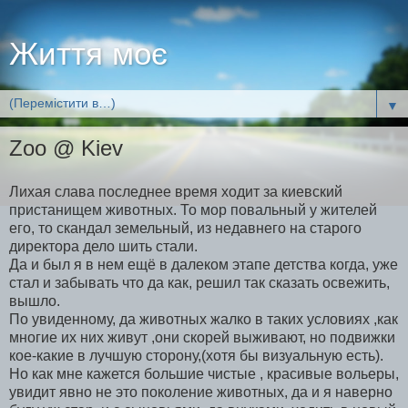
Життя моє
▼
Zoo @ Kiev
Лихая слава последнее время ходит за киевский
пристанищем животных. То мор повальный у жителей
его, то скандал земельный, из недавнего на старого
директора дело шить стали.
Да и был я в нем ещё в далеком этапе детства когда, уже
стал и забывать что да как, решил так сказать освежить,
вышло.
По увиденному, да животных жалко в таких условиях ,как
многие их них живут ,они скорей выживают, но подвижки
кое-какие в лучшую сторону,(хотя бы визуальную есть).
Но как мне кажется большие чистые , красивые вольеры,
увидит явно не это поколение животных, да и я наверно