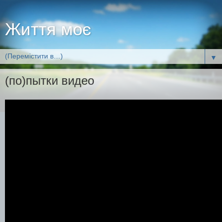
Життя моє
▼
(по)пытки видео