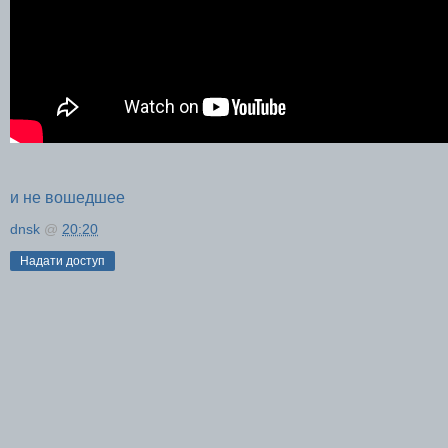
и не вошедшее
dnsk
@
20:20
Надати доступ