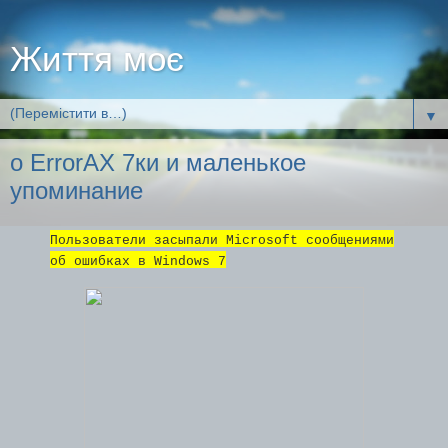
Життя моє
▼
о ErrorAХ 7ки и маленькое
упоминание
Пользователи засыпали Microsoft сообщениями
об ошибках в Windows 7