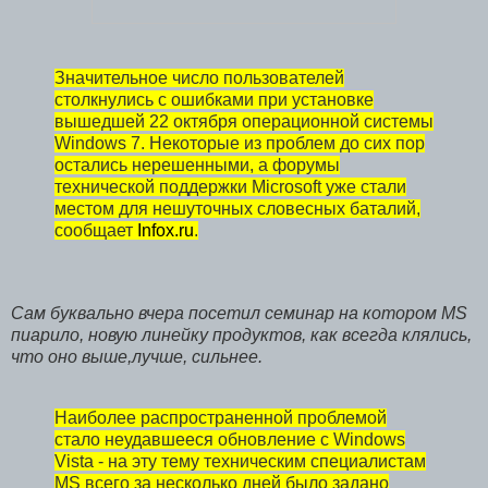
Значительное число пользователей
столкнулись с ошибками при установке
вышедшей 22 октября операционной системы
Windows 7. Некоторые из проблем до сих пор
остались нерешенными, а форумы
технической поддержки Microsoft уже стали
местом для нешуточных словесных баталий,
сообщает
Infox.ru
.
Сам буквально вчера посетил семинар на котором MS
пиарило, новую линейку продуктов, как всегда клялись,
что оно выше,лучше, сильнее.
Наиболее распространенной проблемой
стало неудавшееся обновление с Windows
Vista - на эту тему техническим специалистам
MS всего за несколько дней было задано